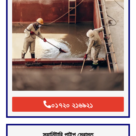
০১৭২০ ২১৬৯২১
স্যানিটারি পাইপ মেরামত