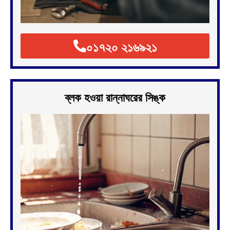
০১৭২০ ২১৬৯২১
ব্লক হওয়া রান্নাঘরের সিঙ্ক