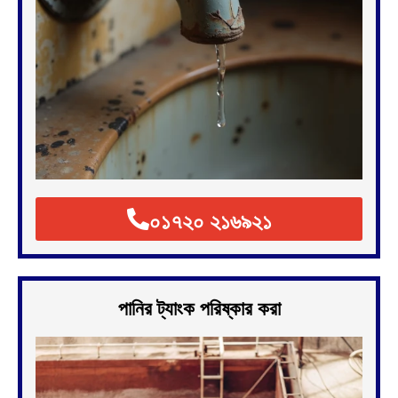
০১৭২০ ২১৬৯২১
পানির ট্যাংক পরিষ্কার করা