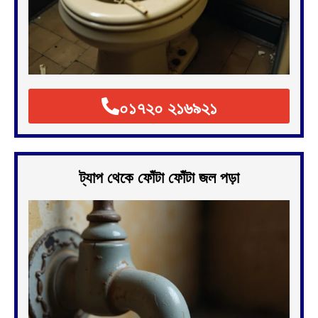
০১৭২০ ২১৬৯২১
ট্যাপ থেকে ফোঁটা ফোঁটা জল পড়া