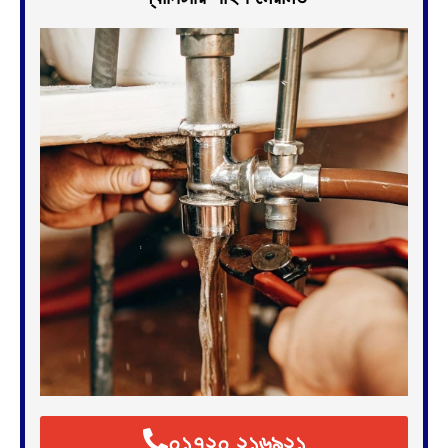
০১৭২০ ২১৬৯২১